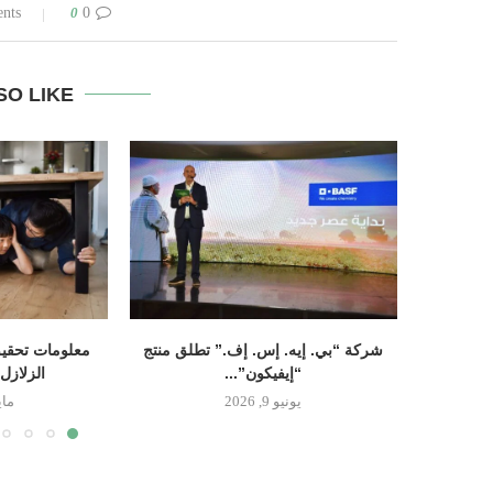
0
0 comments
SO LIKE
شركة “بي. إيه. إس. إف.” تطلق منتج
معلومات تحقيق
“إيفيكون”...
الزلازل
يونيو 9, 2026
مايو 14