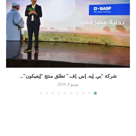
شركة “بي. إيه. إس. إف.” تطلق منتج “إيفيكون”...
يونيو 9, 2026