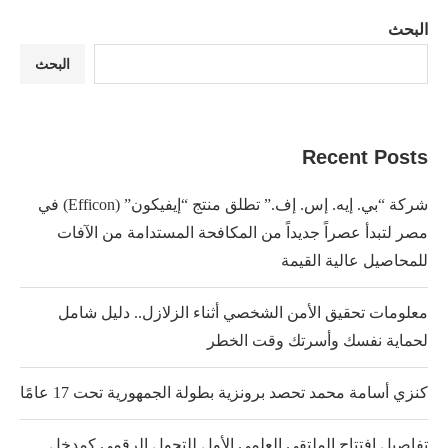
البحث
البحث
Recent Posts
شركة “بي. إيه. إس. إف.” تطلق منتج “إيفيكون” (Efficon) في
مصر لتبدأ عصراً جديداً من المكافحة المستدامة من الآفات
للمحاصيل عالية القيمة
معلومات تحقيق الأمن الشخصي أثناء الزلازل.. دليل شامل
لحماية نفسك وأسرتك وقت الخطر
كنزي أسامة محمد تحصد برونزية بطولة الجمهورية تحت 17 عامًا
تفاصيل افتتاح الملتقي العلمي الأول للتحول الرقمي كمدخل