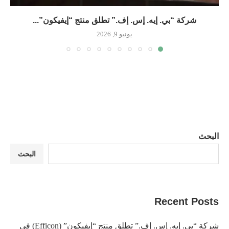
شركة “بي. إيه. إس. إف.” تطلق منتج “إيفيكون”...
يونيو 9, 2026
البحث
البحث
Recent Posts
شركة “بي. إيه. إس. إف.” تطلق منتج “إيفيكون” (Efficon) في