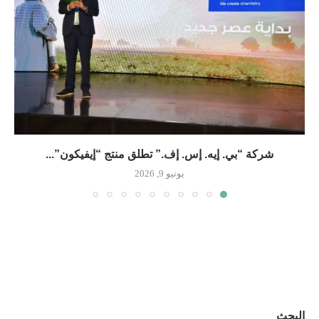
شركة “بي. إيه. إس. إف.” تطلق منتج “إيفيكون”...
يونيو 9, 2026
البحث