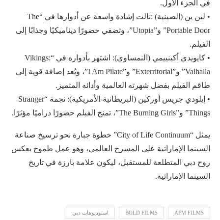
في الجزء الأول.
• لين ين (الصينية) :نالت إشادة واسعة عن أدوارها في “The
Portable Door” و”Utopia”، وتضفي حضورًا ديناميكيًا وجذابًا إلى
الفيلم.
• كايويدي أكينييمي (النمساوي): اشتهر بأدواره في “Vikings:
Valhalla” و”Exterritorial” و”I Am Pilate”، ويُعد إضافة قوية إلى
طاقم الفيلم بفضل شهرته العالمية وأدائه المتميز.
• إيلودي جريس أوركين (البريطانية-الأمريكية): نجمة “Stranger
Things” و”The Burning Girls”، تمنح الفيلم حضورًا دراميًا مؤثرًا.
يمثل “City of Life Continuum” خطوة جبارة نحو ترسيخ صناعة
السينما الإماراتية على المسرح العالمي، وهو عمل طموح يعكس
روح دبي المتطلعة للمستقبل، ليكون علامة بارزة في تاريخ
السينما الإماراتية.
AFM FILMS
BOLD FILMS
استوديوهات دبي