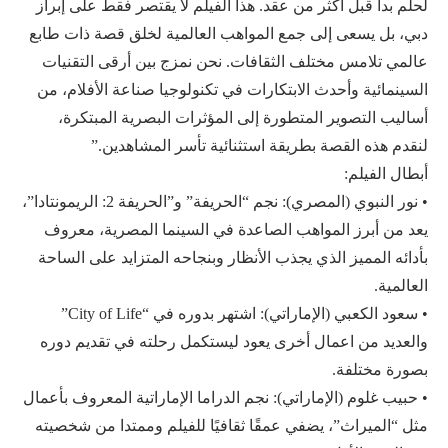
لحلم بدأ قبل أكثر من عقد. هذا الفيلم لا يقتصر فقط على إبراز
دبي، بل يسعى إلى جمع المواهب العالمية لخلق قصة ذات طابع
عالمي تلامس مختلف الثقافات. نحن نمزج بين أرقى التقنيات
السينمائية وأحدث الابتكارات في تكنولوجيا صناعة الأفلام، من
أساليب التصوير المتطورة إلى المؤثرات البصرية المبتكرة،
لنقدم هذه القصة بطريقة استثنائية تأسر المشاهدين.”
أبطال الفيلم:
• نور النبوي (المصري): نجم “الحريفة” و”الحريفة 2: الريمونتادا”،
يعد من أبرز المواهب الصاعدة في السينما المصرية، معروف
بأدائه المميز الذي يجذب الأنظار وبنجاحه المتزايد على الساحة
العالمية.
• سعود الكعبي (الإماراتي): اشتهر بدوره في “City of Life”
والعديد من اعمال أخرى يعود ليستكمل رحلته في تقديم دوره
بصورة مختلفة.
• حبيب غلوم (الإماراتي): نجم الدراما الإماراتية المعروف بأعمال
مثل “الميراث”، يضفي عمقًا ثقافيًا للفيلم وممتدا من شخصيته