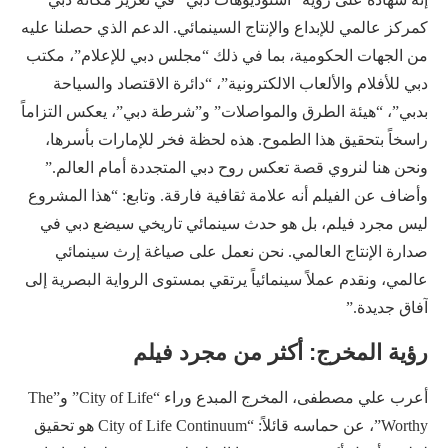
كمركز عالمي للإبداع والإنتاج السينمائي. الدعم الذي حصلنا عليه
من الجهات الحكومية، بما في ذلك “مجلس دبي للإعلام”، مكتب
دبي للأفلام والألعاب الالكترونية”، “دائرة الاقتصاد والسياحة
بدبي”، “هيئة الطرق والمواصلات” و”شرطة دبي”، يعكس التزاماً
راسخاً بتحقيق هذا الطموح. هذه لحظة فخر للإمارات بأسرها،
ونحن هنا لنروي قصة تعكس روح دبي المتجددة أمام العالم.”
وأضاف عن الفيلم أنه علامة ثقافية فارقة. وتابع: “هذا المشروع
ليس مجرد فيلم، بل هو حدث سينمائي تاريخي سيضع دبي في
صدارة الإنتاج العالمي. نحن نعمل على صياغة إرث سينمائي
عالمي، ونقدم عملاً سينمائياً يرتقي بمستوى الرواية البصرية إلى
آفاق جديدة.”
رؤية المخرج: أكثر من مجرد فيلم
أعرب علي مصطفى، المخرج المبدع وراء “City of Life” و”The
Worthy”، عن حماسه قائلاً: “City of Life Continuum هو تحقيق