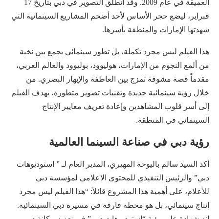
العميقة في عام 2009. وقد انطلق التصوير في دبي بتاريخ 17
فبراير، ليضع حجر الأساس لأحد أضخم المشاريع السينمائية التي
شهدتها الإمارات والمنطقة بأسرها.
هذا الفيلم ليس مجرد تكملة، بل تطور سينمائي يجمع بين نخبة
من ألمع النجوم من الإمارات، هوليوود، بوليوود والعالم العربي،
مقدماً قصة مشوقة تمزج بين العاطفة والإبهار البصري. من
خلال رؤية سينمائية جديدة وتقنيات تصوير متطورة، يهدف الفيلم
إلى أسر قلوب المشاهدين وإعادة تعريف معايير الإنتاج
السينمائي في المنطقة.
رؤية دبي في صناعة السينما العالمية
أكد السيد سالم باليوحة المهيري، المدير العام لـ ” استوديوهات
دبي” والرئيس التنفيذي للمحتوى الاعلامي لمؤسسة دبي
للأعلام، على أهمية هذا المشروع قائلاً: “هذا الفيلم ليس مجرد
إنتاج سينمائي، بل هو محطة فارقة في مسيرة دبي السينمائية.
إنه شهادة على رؤية “استوديوهات دبي” في تعزيز مكانة دبي