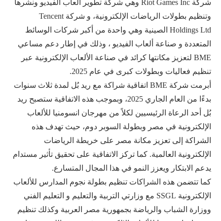
شركة Riot Games Inc وهي شركة تطوير ألعاب الفيديو ونشرها
وتنظيم بطولات الرياضات الإلكترونية، و شركة Tencent
Holdings Ltd الصينية وهي واحدة من أكبر شركات الوسائط
المتعددة و صناعة ألعاب الفيديو ، وذلك في إطار دعم مساعي
BME لتعزيز مكانتها كرائد في صناعة الألعاب الإلكترونية عبر
تنظيم فعاليات وبطولات كبرى في عام 2025.
أبرمت شركة BME اتفاقية شراكة مع ريد بُل لمدة ثلاث سنوات
بدءًا من العام الجاري 2025، وبموجب هذه الاتفاقية ستصبح ريد
بُل أحد الرعاة الرئيسيين لكلاً من مهرجان انسومنيا للألعاب
الإلكترونية في مصر وبطولة السوبر دوم، حيث تهدف هذه
الشراكة إلى تعزيز مكانة مصر على خريطة الرياضات
الإلكترونية العالمية. كما تركز الاتفاقية على تحقيق تأثير مستدام
يدعم الابتكار ويعزز النمو في هذا المجال المتسارع.
كما تتضمن هذه الشراكات تنظيم بطولة نجوم المدارس للألعاب
الإلكترونية SSGL مع وزارتي التربية والتعليم و التعليم الفني
ووزارة الشباب والرياضة بجمهورية مصر العربية وكذلك تنظيم