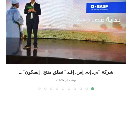
شركة “بي. إيه. إس. إف.” تطلق منتج “إيفيكون”...
يونيو 9, 2026