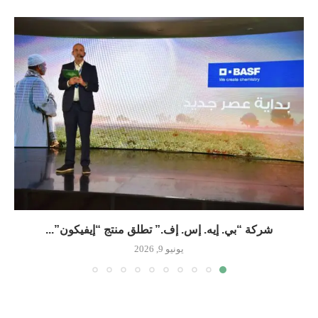
شركة “بي. إيه. إس. إف.” تطلق منتج “إيفيكون”...
يونيو 9, 2026