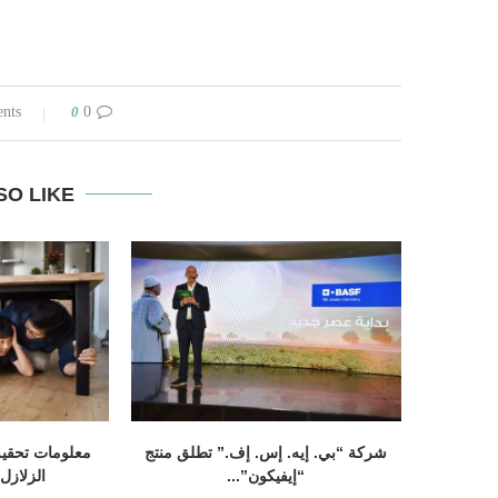
0
0 comments
SO LIKE
شركة “بي. إيه. إس. إف.” تطلق منتج
معلومات تحقيق
“إيفيكون”...
الزلازل