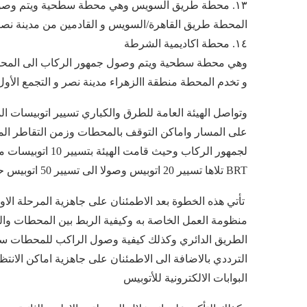
١٣. محطة طريق السويس وهي محطة سطحية ويتم وصول
المحطة طريق القاهرة/السويس و القادمين من مدينة نصر و 
١٤. محطة اكاديمية الشرطة
وهي محطة سطحية ويتم وصول جمهور الركاب الى المح
و تخدم المحطة منطقة االزهراء مدينة نصر و التجمع الأول
وتواصل الهيئة العامة للطرق والكباري تسيير اتوبيسات 
على المسار واماكن التوقف بالمحطات وزمن التقاطر الم
لجمهور الركاب وحي
BRT تلاها تسيير 20 اتوبيس وصولا الى تسيير 50 اتوبيس حتى الان
تأتي هذه الخطوة بعد الاطمئنان على جاهزية المرحلة الا
منظومة العمل الخاصة به وكيفية الربط بين المحطات وال
الطريق الدائري وكذلك كيفية وصول الراكب للمحطات سواء
الترددي بالاضافة الى الاطمئنان على جاهزية اماكن الا
البوابات الالكترونية للأتوبيس