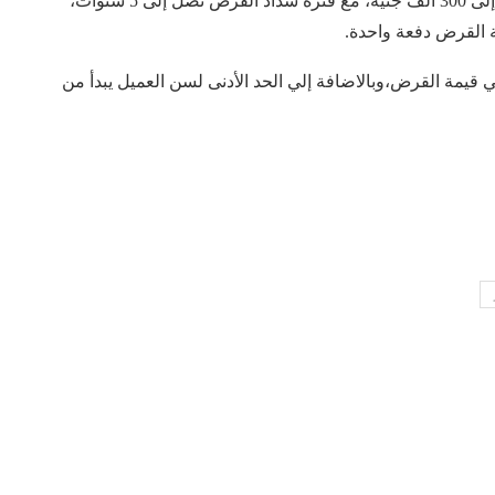
حيث تصل إلى 300 ألف جنيه، مع فترة سداد القرض تصل إلى 5 سنوات،
ى لنسبة التمويل: تبلغ 100% من إجمالي قيمة القرض،وبالاضافة إلي الحد الأدنى لسن العميل يبدأ من