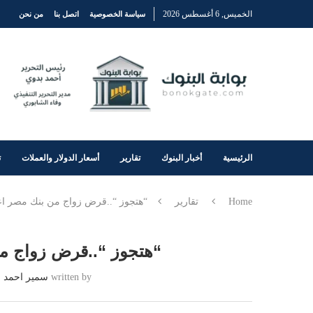
الخميس, 6 أغسطس 2026
سياسة الخصوصية
اتصل بنا
من نحن
الرئيسية
أخبار البنوك
تقارير
أسعار الدولار والعملات
ت
Home
تقارير
“هتجوز “..قرض زواج من بنك مصر ا
“هتجوز “..قرض زواج م
written by
سمير احمد