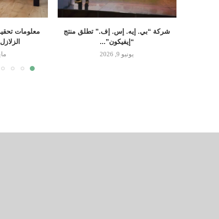
شركة “بي. إيه. إس. إف.” تطلق منتج
معلومات تحقيق
“إيفيكون”...
الزلازل
يونيو 9, 2026
مايو 14