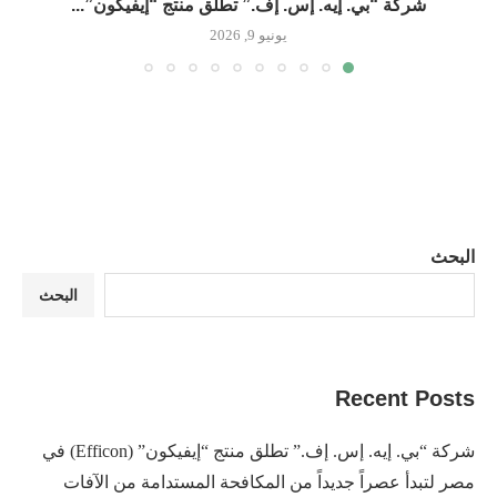
شركة “بي. إيه. إس. إف.” تطلق منتج “إيفيكون”...
يونيو 9, 2026
البحث
البحث
Recent Posts
شركة “بي. إيه. إس. إف.” تطلق منتج “إيفيكون” (Efficon) في
مصر لتبدأ عصراً جديداً من المكافحة المستدامة من الآفات