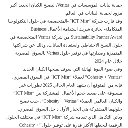
حماية بيانات المؤسسات في Veritas، ليصبح الكيان الجديد أكبر
مزود لحماية البيانات في العالم.
وقد فازت شركة “ICT Misr” -المتخصصة في حلول التكنولوجيا
المتكاملة- بجائزة شريك استدامة الأعمال Business
Sustainability Partner Award من شركة Veritas المتخصصة في
حلول النسخ الاحتياطي واستعادة البيانات، وذلك عن شراكتها
المتميزة وصدارتها في توفير حلول Veritas بالسوق المصرية
خلال عام 2024.
وفي ضوء القوة الهائلة التي سوف يمنحها الكيان الجديد
“Cohesity + Veritas” لعملاء “ICT Misr” في السوق المصري،
فإنه من المتوقع أن يشهد العام الحالي 2025 تطورات غير
مسبوقة على صعيد حجم الأعمال المشتركة بين “ICT Misr”
والكيان العالمي العملاء “Cohesity + Veritas”، حيث تصبح
حلولهما المشتركة هي الخيار الأول داخل السوق المصري.
ويأتي التكامل الذي تقدمه شركة “ICT Misr” في مختلف الحلول
الرقمية ليجعلها الأكثر قدرة على توفير حلول “Cohesity +