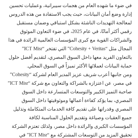
في ضوء ما شهده العام من هجمات سيبرانية، وعمليات تحسين
إدارة وضع أمان البيانات، حيث يجب الاستفادة من هذه الدروس
لمعالجة التهديدات الناشئة بشكل استباقي وضمان مستقبل
رقمي أكثر أمانًا، في عام 2025، في ضوء التعاون الموثوق
والشراكات القوية مع كبرى المؤسسات العالمية الرائدة في هذا
المجال مثل “Cohesity + Veritas” التي تفتخر “ICT Misr”
بالتعاون الفريد معها داخل السوق المصري، لتقديم أفضل حلول
حماية البيانات لعملائها الأكثر تميزاً في السوق المحلي.
ومن جانبها أعرب شريف عزيز المدير العام لشركة “Cohesity”
في مصر، عن اعتزازه بالشراكة والتعاون مع شركة “ICT Misr”
صاحبة التميز الكبير والتوسعات المتسارعة داخل السوق
المصري، بما يؤكد كفاءة أعمالها وموثوقيتها داخل السوق
المصري وقدراتها على تقديم كافة الخدمات المتكاملة وتذليل
جميع العقبات وصياغة وتقديم الحلول المناسبة لكافة
المؤسسات الكبرى والرائدة داخل مصر، ولذلك تعتزم الشركة
تحقيق المزيد من التوسعات المشتركة مع “ICT Misr” في