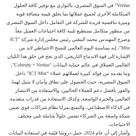
Veritas” في السوق المصري، بالتوازي مع توفير كافة الحلول
المتكاملة الأخرى لجميع عملائها بما يخلق قيمة مضافة قوية
وميزة تنافسية فريدة للشركة في التعامل داخل السوق المصري
من منظور متكامل يستطيع تلبية كافة احتياجات العميل معاً.
وصرح المهندس محمد المفتي رئيس مجلس إدارة شركة “ICT
Misr”، إنه بمناسبة اليوم العالمي للنسخ الاحتياطي لابد من
الإشارة إلى قوة الاندماج التاريخي، الذي نجح في خلق هذا الكيان
العالمي العملاق في عالم حماية البيانات “Cohesity + Veritas”،
وما يقدمه من فوائد كبيرة لعملائهم عملاء “ICT Misr” داخل
السوق المصرية، حيث الحصول على نطاق وأمان لا مثيل لهما،
والفوز بأفضل دعم للعملاء الحاليين، والاستفادة من الانتشار
العالمي والخبرة الواسعة، وكذلك الاستفادة من قدرات متقدمة
في الذكاء الاصطناعي، والتمتع بمزايا نظام شراكات قوي ضمن
شبكة واسعة من الشركاء تضمن حلولاً شاملة تلبي مختلف
الاحتياجات.
وأشار إلى أن عام 2024، حمل دروسًا قيّمة في استعادة البيانات