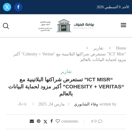
الأحد, 9 أغسطس 2026
Home
تقارير
“ICT Misr” تستعرض شراكتها البلاتينية مع “Cohesity + Veritas” أكبر
مزود لحماية البيانات بالعالم
تقارير
“ICT MISR” تستعرض شراكتها البلاتينية مع
“COHESITY + VERITAS” أكبر مزود لحماية البيانات
بالعالم
written by
وفاء الشابوري
مارس 24, 2025
A+
A-
0
0 comments