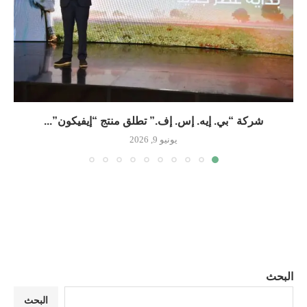
شركة “بي. إيه. إس. إف.” تطلق منتج “إيفيكون”...
يونيو 9, 2026
البحث
البحث