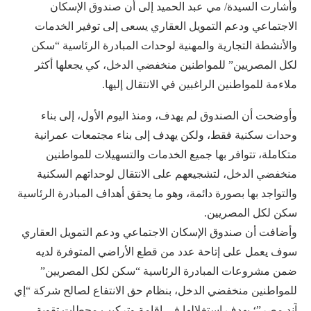
وأشارت السيدة/ مي عبد الحميد إلى أن صندوق الإسكان
الاجتماعي ودعم التمويل العقاري يسعى إلى توفير الخدمات
والأنشطة التجارية والمهنية لوحدات المبادرة الرئاسية “سكن
لكل المصريين” للمواطنين منخفضي الدخل، كي يجعلها أكثر
ملاءمة للمواطنين الراغبين في الانتقال إليها.
وأوضحت أن الصندوق لم يهدف، ومنذ اليوم الأول، إلى بناء
وحدات سكنية فقط، ولكن يهدف إلى بناء مجتمعات عمرانية
متكاملة، تتوافر بها جميع الخدمات والتسهيلات للمواطنين
منخفضي الدخل، لتشجيعهم على الانتقال لوحداتهم السكنية
والتواجد بها بصورة دائمة، وهو ما يحقق أهداف المبادرة الرئاسية
سكن لكل المصريين.
وأضافت أن صندوق الإسكان الاجتماعي ودعم التمويل العقاري
سوف يعمل على إتاحة عدد من قطع الأراضي المتوفرة لديه
ضمن مشروعات المبادرة الرئاسية “سكن لكل المصريين”
للمواطنين منخفضي الدخل، بنظام حق الانتفاع لصالح شركة “إي
آند مصر”؛ بهدف استغلالها في إقامة وتركيب محطات تقوية