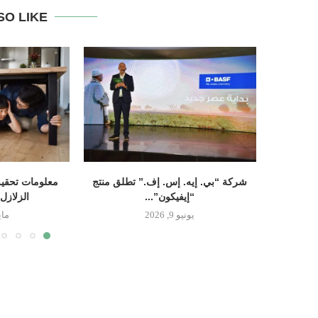
SO LIKE
شركة “بي. إيه. إس. إف.” تطلق منتج
معلومات تحقيق
“إيفيكون”...
الزلازل
يونيو 9, 2026
مايو 14