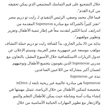
خلال التشجيع على قيم التماسك المجتمعي الذي يمكن تحقيقه
من كرة القدم”.
فيما قال محمد وصفي، الرئيس التنفيذي لـ رايت تو دريم مصر
“نعتز كثيراً بالشراكة مع مبادرة Supernovas المقدمة من
اندرايف. لدينا الكثير لنقدمه معاً في إطار تنمية الأطفال وتعزيز
وتطوير مواهبهم”.
بداية من 20 يناير الجاري، بدأ كشافة رايت تو دريم حملة اكتشاف
مواهب موسعة عبر جمهورية مصر العربية، وسيتم الإعلان عن
جدول الزيارات الاستكشافية خلال الأسبوع المقبل، بالتعاون مع
مدربي Supernovas الذين يقومون بتجميع الأطفال وتوجيههم
لضمان أكبر مشاركة من اللاعبين الصاعدين.
نبذة عن Supernovas
‏Supernovas هي مبادرة عالمية غير ربحية تابعة لـ inDrive
مخصصة لتمكين الأطفال من خلال الرياضة، تتمثل مهمتها في
إنشاء بيئات آمنة وشاملة حيث يمكن للأطفال التعلم والنمو
والازدهار مع تطوير المهارات الحياتية الأساسية من خلال