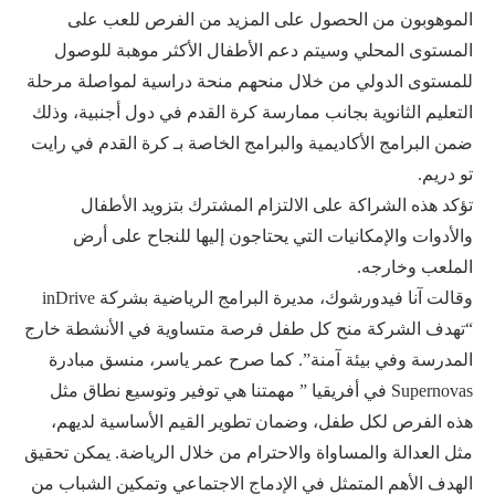
الموهوبون من الحصول على المزيد من الفرص للعب على
المستوى المحلي وسيتم دعم الأطفال الأكثر موهبة للوصول
للمستوى الدولي من خلال منحهم منحة دراسية لمواصلة مرحلة
التعليم الثانوية بجانب ممارسة كرة القدم في دول أجنبية، وذلك
ضمن البرامج الأكاديمية والبرامج الخاصة بـ كرة القدم في رايت
تو دريم.
تؤكد هذه الشراكة على الالتزام المشترك بتزويد الأطفال
والأدوات والإمكانيات التي يحتاجون إليها للنجاح على أرض
الملعب وخارجه.
وقالت آنا فيدورشوك، مديرة البرامج الرياضية بشركة inDrive
“تهدف الشركة منح كل طفل فرصة متساوية في الأنشطة خارج
المدرسة وفي بيئة آمنة”. كما صرح عمر ياسر، منسق مبادرة
Supernovas في أفريقيا ” مهمتنا هي توفير وتوسيع نطاق مثل
هذه الفرص لكل طفل، وضمان تطوير القيم الأساسية لديهم،
مثل العدالة والمساواة والاحترام من خلال الرياضة. يمكن تحقيق
الهدف الأهم المتمثل في الإدماج الاجتماعي وتمكين الشباب من