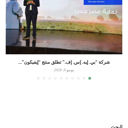
شركة “بي. إيه. إس. إف.” تطلق منتج “إيفيكون”...
يونيو 9, 2026
البحث