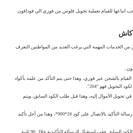
ب اتباعها للقيام بعملية تحويل فلوس من فوري الي فودافون
 كاش
من الخدمات المهمة التي يرغب العديد من المواطنين التعرف
ون .
لقيام بالشحن عبر فوري، وهذا حتى يتم التأكد من علمه بأكواد
 التحويل فهو “204”.
تحويل الأموال إليه، وهذا قبل طلب الكود السابق، ويتم
يقوم الشخص المُراد تحويل الأموال له عقب استلام رسالة التأكيد بالاتصال على كود #2*900*، وهذا من أجل تأكيد
في حال لم يقوم الشخص المُستقبل للأموال بإدراج الكود السابق عقب استقبال الرسالة التأكيدية خلال 90 ثانية