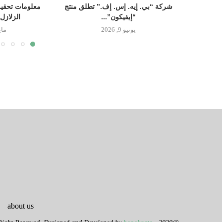
شركة “بي. إيه. إس. إف.” تطلق منتج
معلومات تحقيق
“إيفيكون”...
الزلازل
يونيو 9, 2026
مايو 14
about us