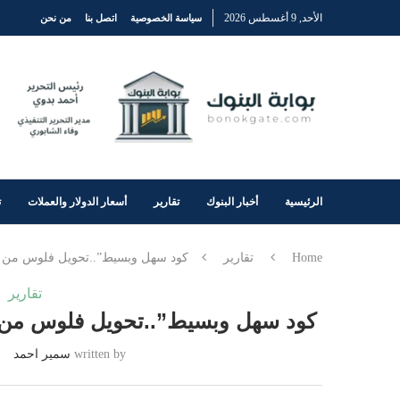
الأحد, 9 أغسطس 2026
سياسة الخصوصية
اتصل بنا
من نحن
الرئيسية
أخبار البنوك
تقارير
أسعار الدولار والعملات
ت
Home
تقارير
كود سهل وبسيط”..تحويل فلوس من 
تقارير
كود سهل وبسيط”..تحويل فلوس من 
written by
سمير احمد