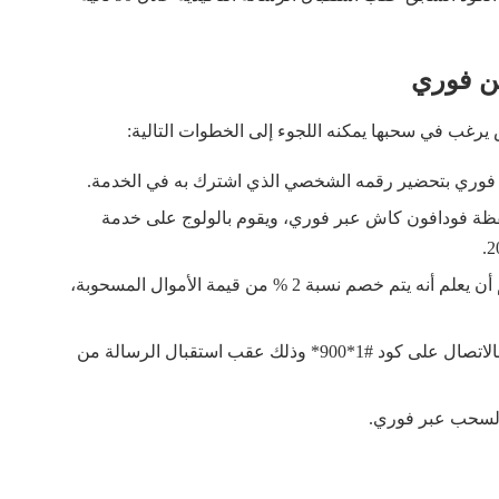
ن فوري
رغب في سحبها يمكنه اللجوء إلى الخطوات التالية:
مة فوري بتحضير رقمه الشخصي الذي اشترك به في الخدمة.
فظة فودافون كاش عبر فوري، ويقوم بالولوج على خدمة
يتم بعدها كتابة المبلغ الراغب في سحبه، ومن المهم أن يعلم أنه يتم خصم نسبة 2 % من قيمة الأموال المسحوبة،
ينتظر وصول رسالة تأكيدية بسحب الأموال، ويقوم بالاتصال على كود #1*900* وذلك عقب استقبال الرسالة من
السحب عبر فوري.