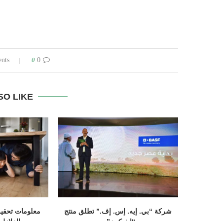
0
0 comments
SO LIKE
شركة “بي. إيه. إس. إف.” تطلق منتج
معلومات تحقيق