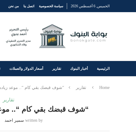
الخميس, 6 أغسطس 2026
سياسة الخصوصية
اتصل بنا
من نحن
الرئيسية
أخبار البنوك
تقارير
أسعار الدولار والعملات
ت
Home
تقارير
“شوف قبضك بقي كام “.. موعد زياده الم
تقارير
“شوف قبضك بقي كام “.. موعد زي
written by
سمير احمد