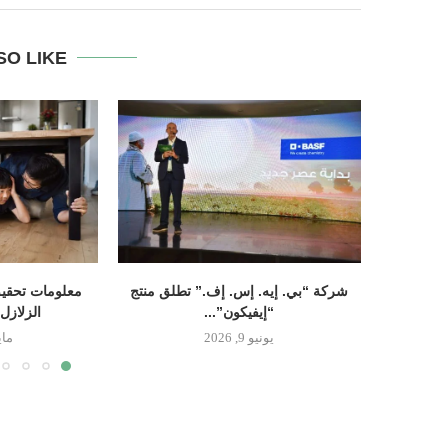
SO LIKE
شركة “بي. إيه. إس. إف.” تطلق منتج
معلومات تحقيق
“إيفيكون”...
الزلازل
يونيو 9, 2026
مايو 14