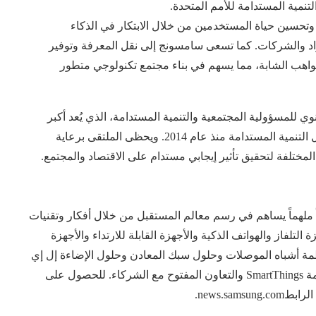
نمية المستدامة للأمم المتحدة.
 وتحسين حياة المستخدمين من خلال الابتكار في الذكاء
راد والشركات. كما تسعى سامسونج إلى نقل المعرفة وتوفير
المواهب الشابة، مما يسهم في بناء مجتمع تكنولوجي متطور
وي للمسؤولية المجتمعية والتنمية المستدامة، الذي يُعد أكبر
منصة تجمع قادة الأعمال وصنّاع القرار والخبراء في مجال التنمية المستدامة منذ عام 2014. ويحظى الملتقى برعاية
مختلفة لتحقيق تأثير إيجابي مستدام على الاقتصاد والمجتمع.
ً ملهماً يساهم في رسم معالم المستقبل من خلال أفكار وتقنيات
لتلفاز والهواتف الذكية والأجهزة القابلة للارتداء والأجهزة
نظمة أشباه الموصلات وحلول سبك المعادن وحلول الإضاءة إل إي
دي LED. وتلتزم بتقديم تجربة متصلة وموحّدة عبر منظومة SmartThings والتعاون المفتوح مع الشركاء. للحصول على
news.sa.