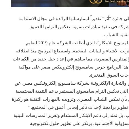
زة “أثر” تقديراً لممارساتها الرائدة في مجال الاستدامة
الشركة في تنفيذ مبادرات تنموية، تعكس التزامها العميق
قنية للشباب.
وقد تم تكريم سامسونج إلكترونيكس مصر عن برنامج “سامسونج للابتكار”، الذي أطلقته الشركة عام 2019 لتعليم
نت الأشياء والبيانات الضخمة. واستطاع البرنامج منذ انطلاقه
ة في الجامعات والمدارس المصرية، مما ساهم في إعداد جيل جديد من الكفاءات
س هذا البرنامج حرص سامسونج إلكترونيكس مصر على مواكبة
جات السوق المتغيرة.
والتجارة الإلكترونية بشركة سامسونج إلكترونيكس مصر، عن
ر، التي تعكس التزام سامسونج المستمر بدعم التنمية المجتمعية
بأن تمكين الشباب المصري وتزويده بالمهارات التقنية هو ركيزة
وير برامجنا لإحداث تأثير إيجابي أعمق في المجتمع. ”
بل تمتد إلى دعم الابتكار المستدام وتعزيز الممارسات البيئية
لمسؤولية الاجتماعية، يرتكز على تطوير حلول تكنولوجية