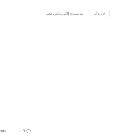
جائزة أثر
سامسونج إلكترونيكس مصر
0
0 comments