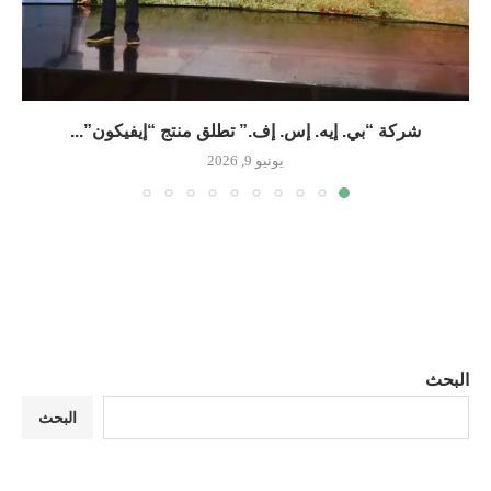
شركة “بي. إيه. إس. إف.” تطلق منتج “إيفيكون”...
يونيو 9, 2026
البحث
البحث