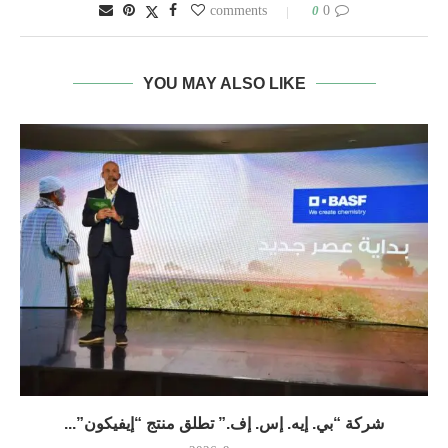
0
0 comments
YOU MAY ALSO LIKE
شركة “بي. إيه. إس. إف.” تطلق منتج “إيفيكون”...