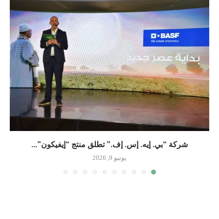
شركة “بي. إيه. إس. إف.” تطلق منتج “إيفيكون”...
يونيو 9, 2026