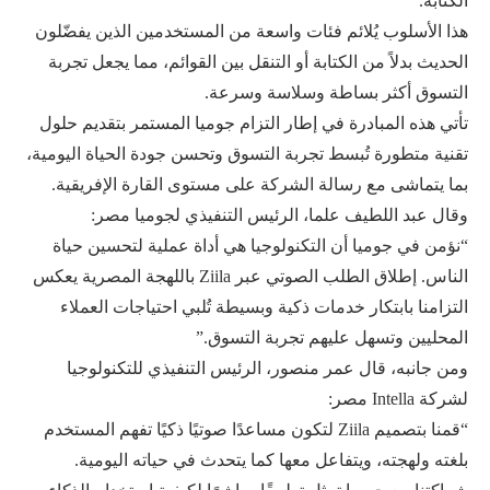
الكتابة.
هذا الأسلوب يُلائم فئات واسعة من المستخدمين الذين يفضّلون
الحديث بدلاً من الكتابة أو التنقل بين القوائم، مما يجعل تجربة
التسوق أكثر بساطة وسلاسة وسرعة.
تأتي هذه المبادرة في إطار التزام جوميا المستمر بتقديم حلول
تقنية متطورة تُبسط تجربة التسوق وتحسن جودة الحياة اليومية،
بما يتماشى مع رسالة الشركة على مستوى القارة الإفريقية.
وقال عبد اللطيف علما، الرئيس التنفيذي لجوميا مصر:
“نؤمن في جوميا أن التكنولوجيا هي أداة عملية لتحسين حياة
الناس. إطلاق الطلب الصوتي عبر Ziila باللهجة المصرية يعكس
التزامنا بابتكار خدمات ذكية وبسيطة تُلبي احتياجات العملاء
المحليين وتسهل عليهم تجربة التسوق.”
ومن جانبه، قال عمر منصور، الرئيس التنفيذي للتكنولوجيا
لشركة Intella مصر:
“قمنا بتصميم Ziila لتكون مساعدًا صوتيًا ذكيًا تفهم المستخدم
بلغته ولهجته، ويتفاعل معها كما يتحدث في حياته اليومية.