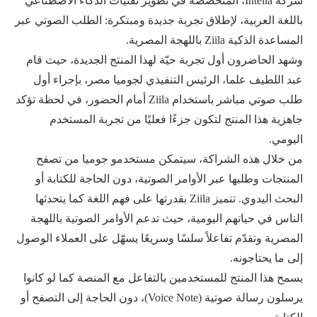
شركة Intella، المتخصصة في تطوير تقنيات الذكاء الاصطناعي
باللغة العربية، لإطلاق تجربة جديدة ومبتكرة: الطلب الصوتي عبر
المساعدة الذكية Ziila باللهجة المصرية.
وشهد الحاضرون أول تجربة حيّة لهذا المنتج الجديدة، حيث قام
عبد اللطيف علما، الرئيس التنفيذي لجوميا مصر، بإجراء أول
طلب صوتي مباشر باستخدام Ziila أمام الحضور، في لحظة تؤكد
جاهزية هذا المنتج لتكون جزءًا فعليًا من تجربة المستخدم
اليومي.
من خلال هذه الشراكة، سيتمكن مستخدمو جوميا من تصفح
المنتجات وطلبها عبر الأوامر الصوتية، دون الحاجة للكتابة أو
البحث اليدوي. تتميز Ziila بقدرتها على فهم اللغة كما يتحدثها
الناس في حياتهم اليومية، حيث تدعم الأوامر الصوتية باللهجة
المصرية وتقدّم تفاعلاً سلسًا وسريعًا يسهّل على العملاء الوصول
إلى ما يحتاجونه.
يسمح هذا المنتج للمستخدمين بالتفاعل مع المنصة كما لو كانوا
يرسلون رسالة صوتية (Voice Note)، دون الحاجة إلى التصفح أو