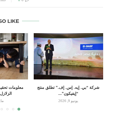
SO LIKE
شركة “بي. إيه. إس. إف.” تطلق منتج
معلومات تحقيق
“إيفيكون”...
الزلازل
يونيو 9, 2026
مايو 14