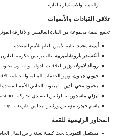
والتنمية والاستثمار بالقارة.
تلاقي القيادات والأصوات
تجمع القمة مجموعة من القادة العالميين والأفارقة المؤث
أمينة محمد
، نائبة الأمين العام للأمم المتحدة.
ألكسندر بارو شامبرييه
، نائب رئيس حكومة الغابون.
رونالد لامولا
، وزير العلاقات الدولية والتعاون بجنوب 
جيوتي جيتون
، وزير الخدمات المالية والتخطيط ال
محمود محي الدين
، المبعوث الخاص للأمم المتحدة ل
ليزلي ماسدورب
، الرئيس التنفيذي لشركة British International Investment.
باسم حيدر
، مؤسس ورئيس مجلس إدارة Optasia.
المحاور الرئيسية للقمة
مستقبل التمويل
: بحث كيفية تعبئة رأس المال الخاص 