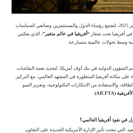
إلى لندن يومي 21 و22 أكتوبر 2025، لتجمع رؤساء الدول والمستثمرين وصانعي السياسات
ة في أفريقيا تحت شعار
“أفريقيا في عالم متغير”
، الذي يعكس
الية وسط تحولات عالمية متسارعة.
 الشؤون الدولية في بنك أوف أمريكا، لتحديد نغمة النقاشات
لى مكانة أفريقيا المتطورة في المشهد العالمي، مع التركيز
اقة، والاستفادة من الابتكارات التكنولوجية، وتعزيز النمو
ية (AfCFTA)
.
 في نفوذ أفريقيا العالمي؟
مب
، التي تبحث تأثير الإدارة الأمريكية الجديدة على التعاون