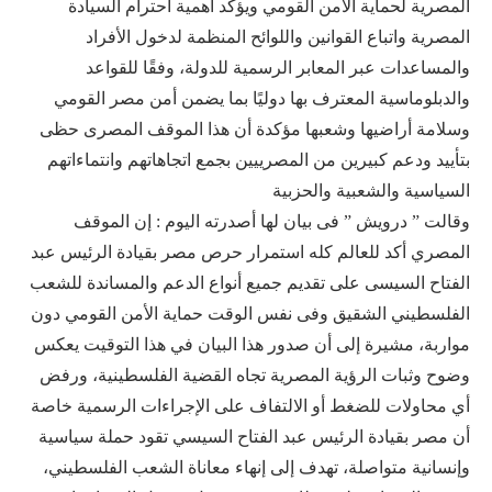
المصرية لحماية الأمن القومي ويؤكد أهمية احترام السيادة
المصرية واتباع القوانين واللوائح المنظمة لدخول الأفراد
والمساعدات عبر المعابر الرسمية للدولة، وفقًا للقواعد
والدبلوماسية المعترف بها دوليًا بما يضمن أمن مصر القومي
وسلامة أراضيها وشعبها مؤكدة أن هذا الموقف المصرى حظى
بتأييد ودعم كبيرين من المصرييين بجمع اتجاهاتهم وانتماءاتهم
السياسية والشعبية والحزبية
وقالت ” درويش ” فى بيان لها أصدرته اليوم : إن الموقف
المصري أكد للعالم كله استمرار حرص مصر بقيادة الرئيس عبد
الفتاح السيسى على تقديم جميع أنواع الدعم والمساندة للشعب
الفلسطيني الشقيق وفى نفس الوقت حماية الأمن القومي دون
مواربة، مشيرة إلى أن صدور هذا البيان في هذا التوقيت يعكس
وضوح وثبات الرؤية المصرية تجاه القضية الفلسطينية، ورفض
أي محاولات للضغط أو الالتفاف على الإجراءات الرسمية خاصة
أن مصر بقيادة الرئيس عبد الفتاح السيسي تقود حملة سياسية
وإنسانية متواصلة، تهدف إلى إنهاء معاناة الشعب الفلسطيني،