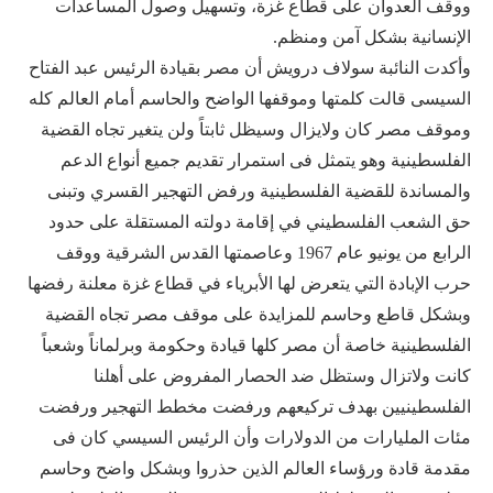
ووقف العدوان على قطاع غزة، وتسهيل وصول المساعدات
الإنسانية بشكل آمن ومنظم.
وأكدت النائبة سولاف درويش أن مصر بقيادة الرئيس عبد الفتاح
السيسى قالت كلمتها وموقفها الواضح والحاسم أمام العالم كله
وموقف مصر كان ولايزال وسيظل ثابتاً ولن يتغير تجاه القضية
الفلسطينية وهو يتمثل فى استمرار تقديم جميع أنواع الدعم
والمساندة للقضية الفلسطينية ورفض التهجير القسري وتبنى
حق الشعب الفلسطيني في إقامة دولته المستقلة على حدود
الرابع من يونيو عام 1967 وعاصمتها القدس الشرقية ووقف
حرب الإبادة التي يتعرض لها الأبرياء في قطاع غزة معلنة رفضها
وبشكل قاطع وحاسم للمزايدة على موقف مصر تجاه القضية
الفلسطينية خاصة أن مصر كلها قيادة وحكومة وبرلماناً وشعباً
كانت ولاتزال وستظل ضد الحصار المفروض على أهلنا
الفلسطينيين بهدف تركيعهم ورفضت مخطط التهجير ورفضت
مئات المليارات من الدولارات وأن الرئيس السيسي كان فى
مقدمة قادة ورؤساء العالم الذين حذروا وبشكل واضح وحاسم