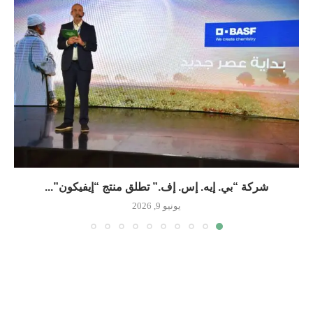
شركة “بي. إيه. إس. إف.” تطلق منتج “إيفيكون”...
يونيو 9, 2026