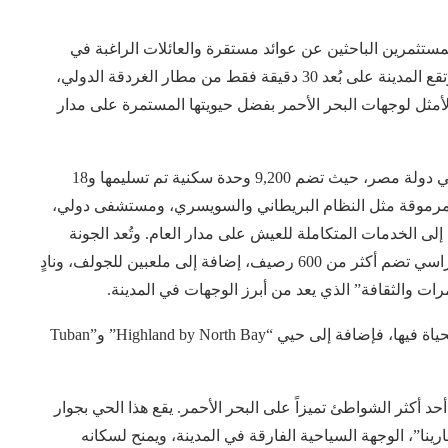
مستثمرين الباحثين عن عوائد مستقرة والعائلات الراغبة في
أسلوب حياة ساحلي دائم والزوار من جميع أنحاء العالم. وتقع المدينة على بُعد 30 دقيقة فقط من مطار الغردقة الدولي،
الأمثل لوجهات البحر الأحمر بفضل حيويتها المستمرة على مدار
تمثل الجونة نموذجاً متكاملاً للحياة على الواجهة البحرية في دولة مصر، حيث تضم 9,200 وحدة سكنية تم تسليمها و18
نظمة تعليمية مرموقة مثل النظام البريطاني والسويسري، ومستشفى دولي،
ى الخدمات المتكاملة للعيش على مدار العام. وتُعد الجونة
أكبر مشغّل خاص للمراسي البحرية في مصر مع أربعة مراسي تضم أكثر من 600 رصيف، إضافة إلى ملعبين للجولف، ونادٍ
ت والثقافة” الذي يعد من أبرز الوجهات في المدينة.
تجسد أحياء الجونة المتعددة، جوهر المدينة وتنوع أنماط الحياة فيها، فإضافة إلى حيي “Highland by North Bay” و”Tuban
الي في أحد أكثر الشواطئ تميزاً على البحر الأحمر. يقع هذا الحي بجوار
 ومنطقة “فنادير مارينا”، الوجهة السياحية الفارقة في المدينة، ويمنح لسكانه