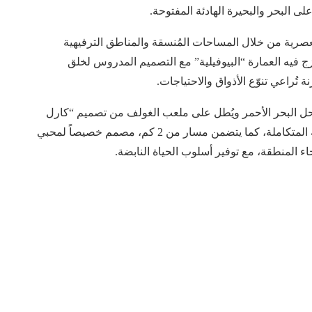
على البحر والبحيرة الهادئة المفتوحة.
ئلية العصرية من خلال المساحات المُنسقة والمناطق الترفيهية
تزج فيه العمارة “البيوفيلية” مع التصميم المدروس لخلق
 تُراعي تنوّع الأذواق والاحتياجات.
 على ساحل البحر الأحمر ويُطل على ملعب الغولف من تصميم “كارل
ليتن”، ويوفر أعلى مستويات الخصوصية والحياة الساحلية المتكاملة، كما يتضمن مسار من 2 كم، مصمم خصيصاً لمحبي
المنطقة، مع توفير أسلوب الحياة النابضة.