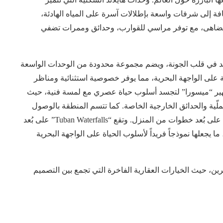
ة إلى شرفات واسعة بإطلالات آسرة على المياه الهادئة،
ضاهى، مع توفر مراسي للقوارب، وحدائق وممرات تضفي
، الحي الجديد في قلب الجونة، ويضم مجموعة محدودة من الوحدات الواسعة
على الواجهة البحرية، مما يوفر خصوصية استثنائية ومناظر
شهير “ميسورا” لتجسد أسلوب حياة عصري مع لمسة فنية، حيث
ملّية والحدائق الخارجية الخاصة. كما تتسم المنطقة بالوصول
المباشر إلى شواطئ الجونة وتتيح للسكان إرساء قواربهم على بُعد خطوات من المنزل. وتقع “Tuban Waterfalls” على بُعد
ا يجعلها نموذجاً فريداً لأسلوب الحياة على الواجهة البحرية
ن، حيث الخيارات العقارية الفاخرة التي تجمع بين التصميم