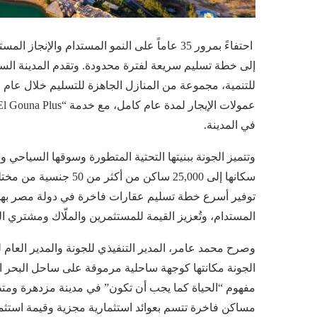
احتفاءً بمرور 35 عاماً على النمو المستدام وا
إلى خطة تسليم سريعة لفترة محدودة. وتقدم المدينة السا
للتنمية، مجموعة من المنازل الجاهزة للتسليم خلال عا
في المدينة.
وتتميز الجونة ببنيتها التحتية المتطورة وسوقها السياح
سكانها إلى 25,000 ساكن 
توفير أسرع خطة تسليم عقارات فاخرة في دولة مصر بهدف 
المستدام، وتُعزيز القيمة للمستثمرين والملّاك ومشتري ا
الجونة مكانتها كوجهة ساحلية مرموقة على ساحل البحر الأ
مفهوم “الحياة كما يجب أن تكون” في مدينة مزدهرة ومتطو
مساكن فاخرة تتسم بعوائد استثمارية مجزية وقيمة استثمار