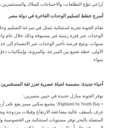
تُراعي تنوّع التطلعات، والاحتياجات للملاك والمستثمرين و
أسرع خطط لتسليم الوحدات الفاخرة في دولة مصر
تقدّم الجونة تجربة استثنائية تتمثل في سرعة التسليم وجا
الوحدات عبر فترة زمنية غير مسبوقة وذلك خلال عام و
الأولى. خطة تجمع بين السرعة، والمرونة، وإمكانيات دخ
سواء.
أحياء جديدة: مصممة لحياة عصرية تعزز ثقة المستثمرين
توفر الجونة منازل جديدة في حيين متميزين:
• Highland by North Bay: مجمع سكني 
غرف بأسقف عالية مضاعفة الارتفاع وفيلات مزدوجة وشقق
المتصلة بالبحر توفر مستويات استثنائية من الخصوصية وا
المرموقة عالمياً، والمعروفة بتصاميمها العصرية ومشاريعها