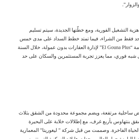
الزوار”.
هزية التشغيل الفورية، ومع خطّتها الجديدة، سيتم تسليم
احد فقط من الشراء، فيما تمتد خطط السداد على مدى خمس
سنوات، وتتيح فرصة تأجير الوحدات عبر الانضمام إلى خدمة “El Gouna Plus” لإدارة العقارات بدون عمولة، خلال السنة
ل شبه فوري، مما يعزز تجربة المستثمرين والسكان على حد
مميز يقع على أرض ساحلية مرتفعة، ويضم مجموعة محدودة من الشقق بثلاث
 بنتهاوس بأربع غرف، مع إطلالات خلابة على البحيرة
لحياة الفاخرة. وصممت من قبل شركة ” ليغوريتا” المعمارية
 البارزة حول العالم. وحدات هايلاند السكنية التي تتميز