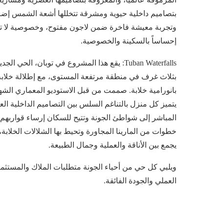
بتصاميم داخلية حيوية ومشرقة تتخللها أشعة الشمس إضاف
وتجربة معيشة فاخرة ضمن لاجون مفتوح، وخصوصية لا ت
إحساساً بالسكينة والخصوصية.
Tuban Waterfalls: يقع هذا المشروع في توبان
بثلاث غرف في منطقة مرتفعة المستوى، مع إطلالة خلابة 
بانورامية خلابة. صممت من قبل الاستوديو المعماري ال
يتميز كل منزل بالتناغم السلس بين التصاميم الداخلية الع
خطوات من المارينا المجاورة وتحيط بها الشلالات الخلابة، م
يجمع بين الأناقة والعملية وجمال الطبيعة.
ويلبي كل حي من أحياء الجونة متطلبات الملاك والمستثمري
العملي والجودة الفائقة.