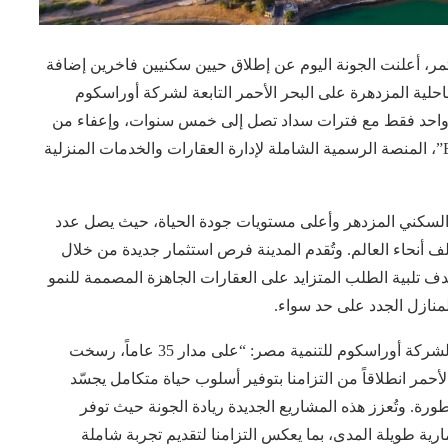
لإنجاز المستمر، أعلنت الجونة اليوم عن إطلاق حيين سكنيين فاخرين إضافة
حلية المزدهرة على البحر الأحمر التابعة لشركة أوراسكوم
م واحد فقط مع فترات سداد تصل إلى خمس سنوات، وإعفاء من
عمولات الإيجار لمدة عام كامل، مع خدمة “El Gouna Plus”، المنصة الرسمية الشاملة لإدارة العقارات والخدمات المنزلية
ي والسكني المزدهر وأعلى مستويات جودة الحياة، حيث يصل عدد
من أكثر من 50 جنسية من مختلف أنحاء العالم. وتُقدم المدينة فرص استثمار جديدة من خلال
تلبية الطلب المتزايد على العقارات الجاهزة المصممة للنمو
لمنازل الجدد على حد سواء.
وصرح محمد عامر، المدير التنفيذي للجونة والمدير العام لشركة أوراسكوم للتنمية مصر: “على مدار 35 عاماً، رسخت
حمر انطلاقاً من التزامنا بتوفير أسلوب حياة متكامل يجسّد
رة. وتُعزز هذه المشاريع الجديدة ريادة الجونة حيث توفر
ية طويلة المدى، بما يعكس التزامنا لتقديم تجربة شاملة