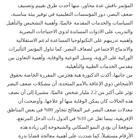
المؤتمر ناقش عدة محاور، منها أحدث طرق تقييم وتصنيف
ضعف البصر، دور المؤسسات التعليمية في توفير بيئة مناسبة،
السياسات والخدمات المقدمة عالميًا، وأهمية التشخيص والتأهيل
والتدريب على الادوات المساندة لذوى الاحتياجات البصرية
واهميه تدريبهم على التكنولوجيا المساعدة لدعم الاستقلالية
والاندماج الاجتماعي لضعاف البصر. كما تناول المؤتمر التأثيرات
الوراثية على الرؤية، وسبل التوعية والوقاية، وأهمية التعاون بين
مقدمي الخدمات الطبية والتأهيلية.
من جانبها، أكدت الدكتورة هبة هجرس، المقررة الخاصة بحقوق
الأشخاص ذوي الإعاقة بالأمم المتحدة، أن مشكلات ضعف البصر
تؤثر على أكثر من 2.2 مليار شخص عالميًا، مشيرةً إلى أن نصف
هذه الحالات كان يمكن الوقاية منها أو علاجها. وأوضحت أن
معدلات ضعف البصر غير المعالج تتجاوز 80% في بعض المناطق
الإفريقية، بينما تقل عن 10% في الدول ذات الدخل المرتفع،
متوقعةً أن يؤدي النمو السكاني والشيخوخة إلى زيادة هذه
الأرقام مستقبلاً. كما شددت على أهمية معالجة قضايا ندرة