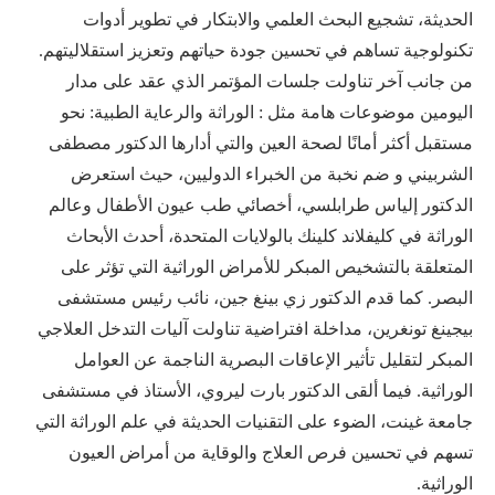
الحديثة، تشجيع البحث العلمي والابتكار في تطوير أدوات
تكنولوجية تساهم في تحسين جودة حياتهم وتعزيز استقلاليتهم.
من جانب آخر تناولت جلسات المؤتمر الذي عقد على مدار
اليومين موضوعات هامة مثل : الوراثة والرعاية الطبية: نحو
مستقبل أكثر أمانًا لصحة العين والتي أدارها الدكتور مصطفى
الشربيني و ضم نخبة من الخبراء الدوليين، حيث استعرض
الدكتور إلياس طرابلسي، أخصائي طب عيون الأطفال وعالم
الوراثة في كليفلاند كلينك بالولايات المتحدة، أحدث الأبحاث
المتعلقة بالتشخيص المبكر للأمراض الوراثية التي تؤثر على
البصر. كما قدم الدكتور زي بينغ جين، نائب رئيس مستشفى
بيجينغ تونغرين، مداخلة افتراضية تناولت آليات التدخل العلاجي
المبكر لتقليل تأثير الإعاقات البصرية الناجمة عن العوامل
الوراثية. فيما ألقى الدكتور بارت ليروي، الأستاذ في مستشفى
جامعة غينت، الضوء على التقنيات الحديثة في علم الوراثة التي
تسهم في تحسين فرص العلاج والوقاية من أمراض العيون
الوراثية.