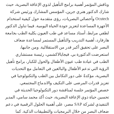
وناقش المؤتمر أهمية برامج التأهيل لذوي الإعاقة البصرية، حيث
شارك الدكتور هنري جرين، المؤسس المشارك ورئيس شركة
Ocutech وأخصائي البصريات، رؤى متقدمة حول كيفية استخدام
الأجهزة المساعدة لتعزيز جودة الحياة اليومية. فيما تناول الدكتور
لطفي مرابط، أستاذ مساعد في طب العيون بكلية الطب بجامعة
هارفارد، أهمية التدريب والتأهيل المستمر لمساعدة ضعاف
البصر على تحقيق أكبر قدر من الاستقلالية. ومن جانبها،
استعرضت الدكتورة بي. فيجايالاكشمي، رئيسة مستشاري
الطب في عيادة طب عيون الأطفال والحول للكبار، برامج تأهيل
الرؤية التي تدعم الأطفال والبالغين في التعامل مع التحديات
البصرية، مؤكدةً على دور التكامل بين الطب والتكنولوجيا في
تعزيز قدرات المرضى على التكيف والاندماج المجتمعي.
خصص المؤتمر جلسة لمناقشة دور التكنولوجيا الحديثة في
تحسين حياة ذوي الإعاقة البصرية، حيث أكد محمد سامي، المدير
التنفيذي لشركة SAP مصر، على أهمية الحلول الرقمية في دعم
ضعاف البصر من خلال البرمجيات والتطبيقات الذكية. كما