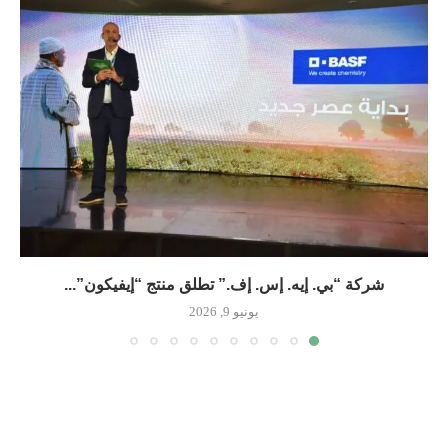
شركة “بي. إيه. إس. إف.” تطلق منتج “إيفيكون”...
يونيو 9, 2026