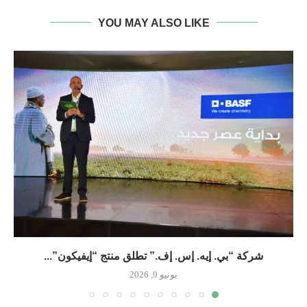
YOU MAY ALSO LIKE
شركة “بي. إيه. إس. إف.” تطلق منتج “إيفيكون”...
يونيو 9, 2026