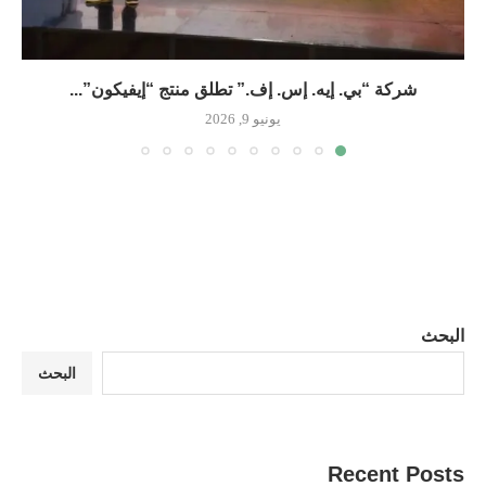
شركة “بي. إيه. إس. إف.” تطلق منتج “إيفيكون”...
يونيو 9, 2026
البحث
البحث
Recent Posts