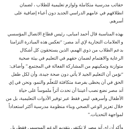
حقائب مدرسية متكاملة ولوازم تعليمية للطلاب ، لضمان
انطلاقهم في عامهم الدراسي الجديد دون أعباء إضافية على
أسرهم.
بهذه المناسبة قال أحمد امبابى، رئيس قطاع الاتصال المؤسسي
و العلامات التجارية لإي آند مصر: “تعكس هذه المبادرة التزامنا
بدعم الطلاب من ذوي الهمم، الذين يستحقون كل أشكال
الرعاية والاهتمام لضمان حقهم في التعليم في بيئة صحية
متوازنة وتمكينهم من المشاركة الفعالة في المجتمع.” وأضاف:
“نؤمن أن التعليم الجيد لا يأتي دون صحة جيدة، وأن لكل طفل
الحق في أن يحظى بفرصة متكافئة للتعلّم والنمو، ونحن في إي
آند مصر نضع نصب أعيننا أن نحدث أثراً ملموساً على حياة
الأطفال وأسرهم، ليس فقط عبر توفير الأدوات التعليمية، بل من
خلال تعزيز الوعي الصحي وبناء منظومة مدرسية أكثر استعداداً
لمواجهة التحديات.”
وأكد أن إي آند مصر لا تكتفي بتقديم الدعم الموسمي فقط، بل