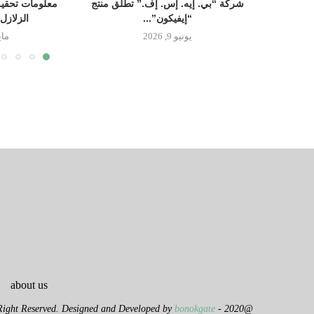
شركة “بي. إيه. إس. إف.” تطلق منتج
معلومات تحقيق
“إيفيكون”...
الزلازل
يونيو 9, 2026
مايو 14
about us
bonokgate
@2020 - All Right Reserved. Designed and Developed by