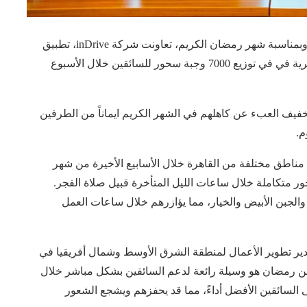
في خطوة تعكس التزامهما المجتمعي بالفئات المستحقة وبمناسبة شهر رمضان الكريم، تعاونت شركة inDrive، تطبيق
النقل الذكي الاكثر تحميًلا في مصر، مع منظمة الجود الخيرية في في توزيع 7000 وجبة سحور للسائقين خلال الأسبوع
تخفيف العبء عن كاهلهم في الشهر الكريم ايماناً من الطرفين
م.
 مناطق مختلفة من القاهرة خلال الأسابيع الأخيرة من شهر
ور متكاملة خلال ساعات الليل المتأخرة قبيل صلاة الفجر.
والجبن الأبيض والخيار، مما يؤازرهم خلال ساعات العمل
دير تطوير الأعمال لمنطقة الشرق الأوسط وشمال أفريقيا في
الأسبوع الأول من رمضان هو وسيلة رائعة لدعم السائقين بشكل مباشر خلال
لليل المتأخرة قبل صلاة الفجر. تركز inDrive على السائقين الأفضل أداءً، مما قد يحفزهم ويشجع الشعور