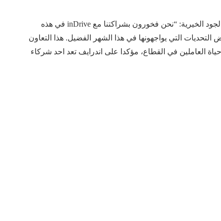
من جانبه، صرح محمد فرغلى، المدير التنفيذي لمؤسسة الجود الخيرية: “نحن فخورون بشراكتنا مع inDrive في هذه
 التحديات التي يواجهونها في هذا الشهر الفضيل. هذا التعاون
اة العاملين في القطاع، مؤكدا على اندرايف تعد احد شركاء