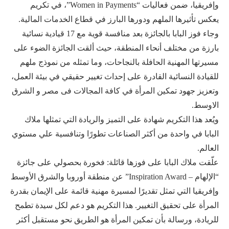
وإفريقيا، ضمن فعاليات “Women in Payments”، في تكريم
يعكس تأثيرها الملهم ودورها البارز في قطاع الخدمات المالية.
وجاء فوز البابا بالجائزة بعد منافسة قوية مع 17 قيادية نسائية
بارزة من مختلف أنحاء المنطقة، حيث ألقت الجائزة الضوء على
مسيرتها المهنية الحافلة بالنجاحات، وما تمثله من نموذج ملهم
للقيادة النسائية القادرة على إحداث تغيير حقيقي في بيئة العمل،
وتعزيز جهود تمكين المرأة في كافة المجالات فى مصر و الشرق
الاوسط.
ويُعد هذا التكريم شهادة على التميز والريادة التي تمثلها ملاك
البابا في واحدة من أكثر الصناعات تطورًا وتنافسية علي مستوي
العالم.
علّقت ملاك البابا على فوزها قائلة: فخورة بحصولي على جائزة
“الإلهام – Inspiration Award” عن منطقة أوروبا والشرق الأوسط
وإفريقيا التي تمثل تقديرًا لمسيرة مهنية قائمة على الإيمان بقدرة
المرأة على تحقيق التغيير. هذا التكريم هو دعم لكل سيدة تطمح
للريادة، ورسالة بأن تمكين المرأة هو الطريق نحو مستقبل أكثر