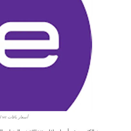
أسعار باقات we للإنترنت المنزلي بالضريبة