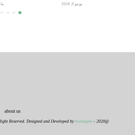
يونيو 9, 2026
مايو 14
about us
bonokgate
@2020 - All Right Reserved. Designed and Developed by