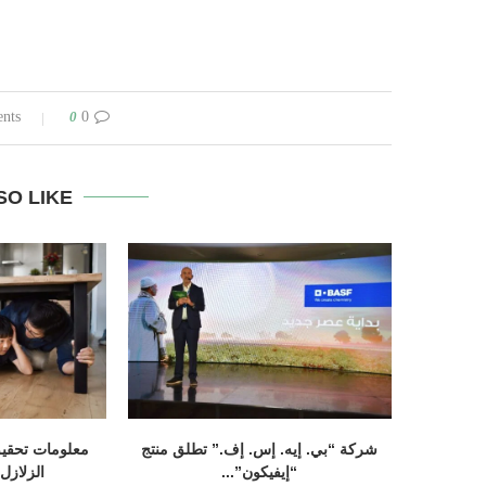
0
0 comments
SO LIKE
شركة “بي. إيه. إس. إف.” تطلق منتج
معلومات تحقيق
“إيفيكون”...
الزلازل