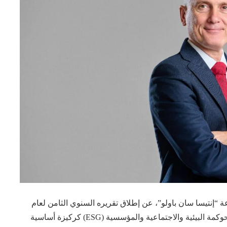
عة “إنتيسا سان باولو”، عن إطلاق تقريره السنوي الثامن لعام
٢٠٢٤ للاستدامة، الذي يُؤكد التزام البنك بترسيخ مبادئ الحوكمة البيئية والاجتماعية والمؤسسية (ESG) كركيزة أساسية