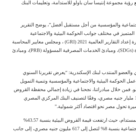
مع رؤية مجموعة إنتيسا سان باولو للاستدامة، وتعليمات البنك
لاجتماعية والمؤسسية من أجل مستقبل أفضل”، يوضح التقرير
المتميز في مختلف جوانب الحوكمة البيئية والاجتماعية
والمؤسسية. تم إعداد التقرير وفقًا للمعايير العالمية لمبادرة إعداد التقارير العالمية 2021 (GRI) ، ومجلس معايير المحاسبة
الدولية (SASB)، وأهداف التنمية المستدامة للأمم المتحدة (SDGs)، ومبادئ الخدمات المصرفية المسؤولة (PRB)، ومبادئ
ي والعضو المنتدب لبنك الإسكندرية: “يعرض تقريرنا السنوي
طبيق إطار عمل الحوكمة البيئية والاجتماعية والمؤسسية وتنمية التمويل
لو. فمن خلال مبادراتنا، نجحنا في زيادة إجمالي محفظة القروض
المستدامة بنسبة 30% على أساس سنوي، لتصل إلى 1.74 مليار جنيه مصري، وفقًا لتصنيف البنك المركزي المصري
يرة تحول مصر نحو اقتصاد أكثر شمولية.”
وقد أظهر بنك الإسكندرية جهود بارزة في مجال التمويل المستدام، حيث ارتفعت قيمة القروض البيئية بنسبة 43.57%
لتصل إلى 1.127 مليار جنيه مصري، كما نمت القروض الاجتماعية بنسبة 8% لتصل إلى 617 مليون جنيه مصري، إلى جانب