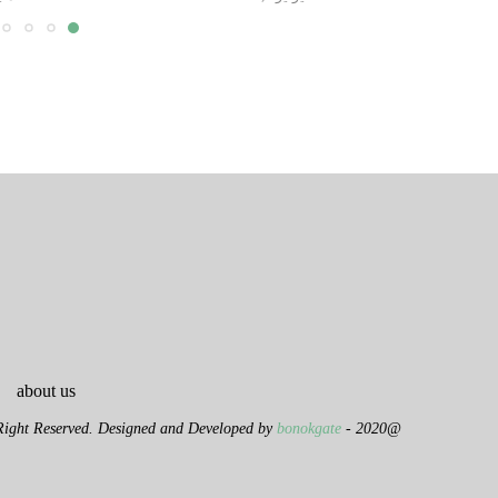
about us
bonokgate
@2020 - All Right Reserved. Designed and Developed by