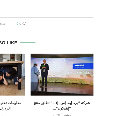
0
0 comments
SO LIKE
شركة “بي. إيه. إس. إف.” تطلق منتج
معلومات تحقيق
“إيفيكون”...
الزلازل
يونيو 9, 2026
مايو 14