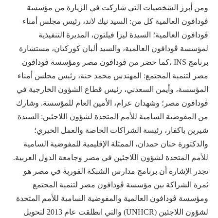
ومن أبرز الشخصيات التي شاركت في الزيارة من مؤسسة
ڤودافون العالمية كل من: السيد نيك لاند، رئيس مجلس أمناء
ڤودافون العالمية؛ السيدة ليزا فيلتون، المديرة التنفيذية
لمؤسسة ڤودافون العالمية، والسيد ألبان كوركتان، مستشارة
برنامج INS ،كما حضر من ڤودافون مصر ومؤسسة ڤودافون
مصر لتنمية المجتمع: المهندس محمد حنة، رئيس مجلس أمناء
المؤسسة، وأيمن السعدني، رئيس قطاع الشؤون الخارجية في
ڤودافون مصر؛ وشهدان عرام، الأمين العام للمؤسسة. وشارك
من المفوضية السامية للأمم المتحدة لشؤون اللاجئين: السيدة
شيرين باكفار، رئيسة الشراكات الخاصة والعمل الخيري؛
والدكتورة حنان حمدان، الممثلة الإقليمية للمفوضية السامية
للأمم المتحدة لشؤون اللاجئين في مصر وجامعة الدول العربية.
تجدر الإشارة أن برنامج مدارس الشبكة الفورية في مصر هو
ثمرة الشراكة بين مؤسسة ڤودافون مصر لتنمية المجتمع
ومؤسسة ڤودافون العالمية والمفوضية السامية للأمم المتحدة
لشؤون اللاجئين (UNHCR) والتي انطلقت عام 2013 لتحويل