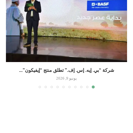
شركة “بي. إيه. إس. إف.” تطلق منتج “إيفيكون”...
يونيو 9, 2026