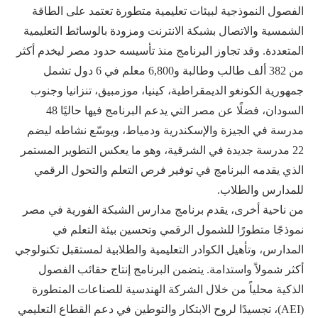
الفصول النموذجية لبيئات تعليمية متطورة تعتمد على الطاقة
الشمسية والاتصال بشبكة الانترنت ومزودة بالوسائط التعليمية
المتعددة. وقد تجاوز البرنامج منذ تأسيسه حدود مصر ليخدم أكثر
من 382 ألف طالب وطالبة و6,800 معلم في 6 دول تشمل
جمهورية الكونغو الديمقراطية، كينيا، موزمبيق، تنزانيا وجنوب
السودان، فضلًا عن مصر التي يدعم البرنامج فيها حاليًا 48
مدرسة في الجيزة والإسكندرية ودمياط، ويوسّع نشاطه ليضم
22 مدرسة جديدة في الشرقية، وهو ما يعكس التطوير المستمر
الذي يقدمه البرنامج في توفير فرص التعلم والتحول الرقمي
للمدارس والطلاب.
من ناحية أخرى، يقدم برنامج مدارس الشبكة الفورية في مصر
نموذجًا متطورًا للشمول الرقمي وتحسين بيئة التعلم في
المدارس، وتأهيل الكوادر التعليمية والطلابية لمستقبل تكنولوجي
أكثر شمولاً واستدامة. يتضمن البرنامج إنتاج حقائب الفصول
الذكية محلياً من خلال الشركة الهندسية للصناعات المتطورة
(AEI)، تجسيدًا لروح الابتكار والتوطين في دعم القطاع التعليمي