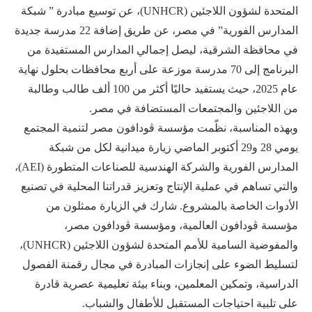
المتحدة لشؤون اللاجئين (UNHCR)، عن توسيع مبادرة ” شبكة
المدارس الفورية” في مصر، عن طريق إضافة 22 مدرسة جديدة
في محافظة الشرقية، ليصل إجمالي المدارس المستفيدة من
البرنامج إلى 70 مدرسة موزعة على أربع محافظات بحلول نهاية
عام 2025، حيث يستفيد حاليًا أكثر من 100 ألف طالب وطالبة
من اللاجئين والمجتمعات المستضافة في مصر.
وبهذه المناسبة، نظّمت مؤسسة ڤودافون مصر لتنمية المجتمع
يومي 28 و29 أكتوبر الماضي زيارة ميدانية لكل من شبكة
المدارس الفورية والشركة الهندسية للصناعات المتطورة (AEI)،
والتي تساهم في عملية الإنتاج وتعزيز قدراتنا المحلية في تصنيع
الأدوات الخاصة بالمشروع. شارك في الزيارة ممثلون من
مؤسسة ڤودافون العالمية، ومؤسسة ڤودافون مصر،
والمفوضية السامية للأمم المتحدة لشؤون اللاجئين (UNHCR)،
لتسليط الضوء على إنجازات المبادرة في مجال رقمنة الفصول
الدراسية، وتمكين المعلمين، وبناء بيئة تعليمية عصرية قادرة
على تلبية احتياجات المستقبل للأطفال والشباب.