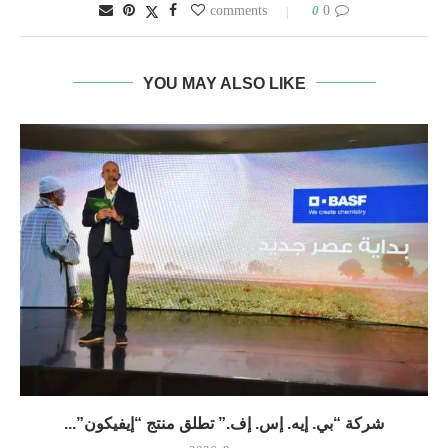
0
0 comments
YOU MAY ALSO LIKE
شركة “بي. إيه. إس. إف.” تطلق منتج “إيفيكون”...