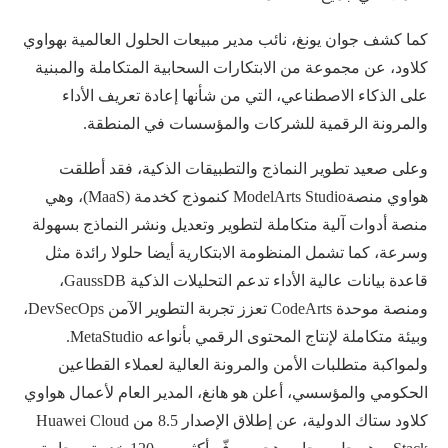
كما كشف جوان يونغ، نائب مدير مبيعات الحلول العالمية بهواوي
كلاود، عن مجموعة من الابتكارات السحابية المتكاملة والمبنية
على الذكاء الاصطناعي، التي من شأنها إعادة تعريف الأداء
والمرونة الرقمية للشركات والمؤسسات في المنطقة.
وعلى صعيد تطوير النماذج والتطبيقات الذكية، فقد أطلقت
هواوي منصةModelArts Studio كنموذج كخدمة (MaaS)، وهي
منصة أدوات آلية متكاملة لتطوير وتعديل ونشر النماذج بسهولة
وسرعة، كما تشمل المنظومة الابتكارية أيضا حلولا رائدة مثل
قاعدة بيانات عالية الأداء تدعم التحليلات الذكية GaussDB،
ومنصة موحدة CodeArts تعزز تجربة التطوير الآمن DevSecOps،
وبيئة متكاملة لإنتاج المحتوى الرقمي بأنواعه MetaStudio.
ولمواكبة متطلبات الأمن والمرونة العالية لعملاء القطاعين
الحكومي والمؤسسي، أعلن هو هانغ، المدير العام لأعمال هواوي
كلاود ستاك الدولية، عن إطلاق الإصدار 8.5 من Huawei Cloud