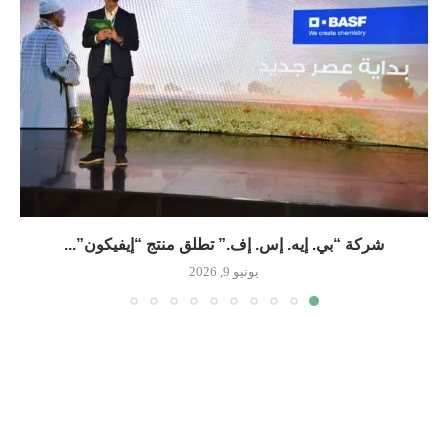
شركة “بي. إيه. إس. إف.” تطلق منتج “إيفيكون”...
يونيو 9, 2026