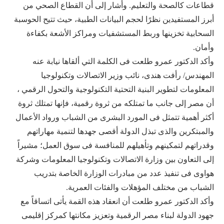
قطاعات كالصحة والتعليم. وأشار إلى أن القطاع الصحي من
أبرز المستفيدين نظرًا لحجم البيانات الطبية، حيث تتيح الحوسبة
السحابية تخزينها وربط المستشفيات ومراكز الأشعة بكفاءة
وأمان.
وأكد الدكتور عمرو طلعت فى الكلمة التي ألقاها نيابة عنه
المهندس/ رأفت هندى، نائب وزير الاتصالات وتكنولوجيا
المعلومات لتطوير البنية التحتية التكنولوجية والتحول الرقمي ،
أن مصر إلى جانب ما تمتلكه من ثروة رقمية، فإنها تمتلك ثروة
أكثر أهمية تتمثل فى المورد البشرى من الشباب ورواد الأعمال
والمبتكرين والذى تبذل الدولة أقصى جهدها لتنمية مهاراتهم
وقدراتهم لتمكينهم وتأهيلهم للمنافسة فى سوق العمل؛ مشيراً
إلى التعاون بين وزارة الاتصالات وتكنولوجيا المعلومات وشركة
هواوى فى تنفيذ عدد من مبادرات الوزارة الخاصة بتدريب
الشباب من مختلف المؤهلات والفئات العمرية.
وأكد الدكتور عمرو طلعت أن انعقاد هذه القمة يأتى اتساقاً مع
جهود الدولة لبناء مصر الرقمية وتعزيز مكانتها كمركز إقليمى