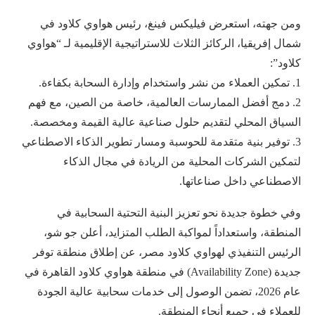
ومن جهته، استعرض فيليكس فينغ، رئيس هواوي كلاود في
شمال إفريقيا، الركائز الثلاث للاستراتيجية الإقليمية لـ “هواوي
كلاود”:
1. تمكين العملاء من نشر واستخدام وإدارة السحابة بكفاءة.
2. دمج أفضل الممارسات العالمية، خاصة من الصين، مع فهم
السياق المحلي لتقديم حلول صناعية عالية القيمة ومخصصة.
3. توفير بنية متقدمة للحوسبة ومسار تطوير الذكاء الاصطناعي
لتمكين الشركات المحلية من الريادة في مجال الذكاء
الاصطناعي داخل صناعاتها.
وفي خطوة جديدة نحو تعزيز البنية التحتية السحابية في
المنطقة، واستعداداً لمواكبة الطلب المتزايد، أعلن جو شو،
الرئيس التنفيذي لهواوي كلاود مصر، عن إطلاق منطقة توفر
جديدة (Availability Zone) في منطقة هواوي كلاود القاهرة في
عام 2026، تضمن الوصول إلى خدمات سحابية عالية الجودة
للعملاء في جميع أنحاء المنطقة.