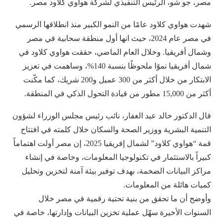
مصر، جو شو، الرئيس التنفيذي لشركة هواوي كلاود مصر.
شهدت هواوي كلاود عامًا من النمو الكبير منذ انطلاقها الرسمي
في مصر عام 2024، حيث انها أول منطقة سحابية في مصر
وشمال أفريقيا. وخلال العام الماضي، حققت هواوي كلاود في
شمال أفريقيا نموًا ملحوظًا بنسبة 140%، وساهمت في تعزيز
الابتكار من خلال أكثر من 300 عميل و200 شريك، كما مكّنت
أكثر من 15,000 مطور من قيادة التحول الذكي في المنطقة.
قال الدكتور خالد عبد الغفار، نائب رئيس مجلس الوزراء لشؤون
التنمية البشرية ووزير الصحة والسكان خلال كلمته في افتتاح
قمة “هواوي كلاود” لشمال إفريقيا 2025، إن مصر أولت اهتماماً
كبيراً بالاستثمار في تكنولوجيا المعلومات، وخاصة في إنشاء
مراكز البيانات الضخمة، بهدف توفير بيئة آمنة لتخزين وتحليل
كميات هائلة من المعلومات.
وأوضح أن ما تحقق من بنية تحتية رقمية في مصر خلال
السنوات الأخيرة سهّل عملية تخزين البيانات وإدارتها، خاصة في