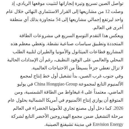
تواصل الصين تسريع وتيرة إنجازاتها لتثبيت موقعها الريادي، إذ
وصلت 12 من مشاريعها إلى القرار الاستثماري النهائي خلال عام
واحد ليرتفع إجمالي مشاريعها إلى 54 متجاوزة بذلك أي منطقة
أخرى في العالم.
ويعكس هذا التقدم التوسع السريع في مشروعات الطاقة
المتجددة وتطبيق سياسات صناعية نشطة. وتغطي معظم هذه
المشاريع قطاعات الميثانول والأمونيا والطيران لتلبية الطلب
المحلي والعالمي على الوقود النظيف، رغم أن الإمدادات الحالية
لا تزال تغطي جزءاً بسيطاً من الاحتياجات العالمية.
وفي جنوب غرب الصين، بدأ تشغيل أول خط إنتاج لمجمع
الألمنيوم التابع لمجموعة China Hongqiao Group في يوليو
الماضي، معتمداً على 4 غيغاواط من الطاقة الشمسية، ومن
المتوقع أن يوازي إنتاج الألمنيوم في أمريكا الشمالية بحلول عام
2026. كما دخل أول مصنع تجاري للأمونيا الخضراء في العالم
مرحلة التشغيل ضمن مجمع الهيدروجين الأخضر التابع لشركة
Envision Energy في مدينة تشيفنغ الصينية.