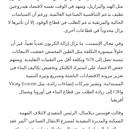
مثل الهند والبرازيل، ويمهد في الوقت نفسه لاقتصاد هيدروجين
نظيف يدعم التنافسية الصناعية العالمية. ورغم أن السياسات
الحالية والمرتقبة تدعم الطلب في قطاع الوقود، إلا أن تأثيرها لا
يزال محدوداً في قطاعات أخرى.
وفي مجال الإسمنت، ما تزال إزالة الكربون تحدياً تقنياً، غير أن
حلولاً ميسورة التكلفة مثل الطين المحمص خفضت الانبعاثات
بنسبة تصل إلى 70% وبكلفة أقل من التقنيات التقليدية. ويسهم
خفض الاعتماد على استيراد الكلنكر وتخفيض تكاليف البناء في
تعزيز مرونة الاقتصادات الناشئة وتسريع وتيرة التنمية
المستدامة. وتشير شركات إنشاءات رائدة، مثل Ecocem وVicat
وCBI إلى زيادة الطلب من قطاع البناء في أوروبا وشمال
أفريقيا.
وقالت فوستين ديلاسال، الرئيس التنفيذي لائتلاف المهمة
الممكنة والمديرة التنفيذية لمسرع الانتقال الصناعي:”أثمر عقد
من العمل المتواصل عن هذه المرحلة المفصلية، حيث يساهم