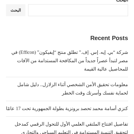
البحث
Recent Posts
شركة “بي. إيه. إس. إف.” تطلق منتج “إيفيكون” (Efficon) في
مصر لتبدأ عصراً جديداً من المكافحة المستدامة من الآفات
للمحاصيل عالية القيمة
معلومات تحقيق الأمن الشخصي أثناء الزلازل.. دليل شامل
لحماية نفسك وأسرتك وقت الخطر
كنزي أسامة محمد تحصد برونزية بطولة الجمهورية تحت 17 عامًا
تفاصيل افتتاح الملتقي العلمي الأول للتحول الرقمي كمدخل
لتحقيق التنمية المستدامة في التعليم السياحي والتجاري