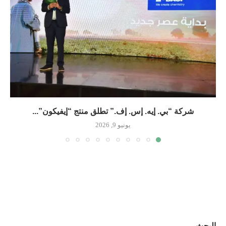
شركة “بي. إيه. إس. إف.” تطلق منتج “إيفيكون”...
يونيو 9, 2026
البحث