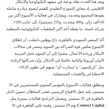
ويعد هذا الحدث نقلة نوعية في مشهد التكنولوجيا والابتكار
الإقليمي، إذ يتجاوز النموذج التقليدي للقمم ليصبح مبادرة شاملة
يقودها المجتمع وتخدمه. ويشارك في فعاليات الأسبوع أكثر من
60 ألف زائر، و400 متحدث، و250 مستثمرًا، إلى جانب 1500
شركة ناشئة، ما يجعله أحد أكبر الملتقيات التكنولوجية بالمنطقة.
أكد السفير السويدي بالقاهرة، داج يوهلين-دانفلت، أن إطلاق
الأسبوع يعكس قوة الشراكة بين السويد ومصر في مجالات
الابتكار وريادة الأعمال، مشيرًا إلى أن السويد تحتل المرتبة
الأولى أوروبيًا والثانية عالميًا في الابتكار، وأن شركاتها الرائدة
مثل “إريكسون” و”سمارت آي” تسهم في تطوير الذكاء
الاصطناعي والتقنيات المستقبلية.
وتنطلق فعاليات الأسبوع بالمؤتمر السنوي للمستثمرين في 26
سبتمبر، يليه حفل الافتتاح الرسمي بقصر السلطان حسين كامل
بالقاهرة في 29 سبتمبر. ويشمل البرنامج فعاليات مميزة مثل
Connect Capital
يوم 29 سبتمبر، وقمة تكني القاهرة في 30