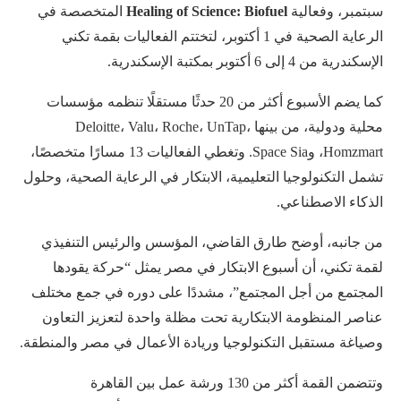
سبتمبر، وفعالية
Healing of Science: Biofuel
المتخصصة في
الرعاية الصحية في 1 أكتوبر، لتختتم الفعاليات بقمة تكني
الإسكندرية من 4 إلى 6 أكتوبر بمكتبة الإسكندرية.
كما يضم الأسبوع أكثر من 20 حدثًا مستقلًا تنظمه مؤسسات
محلية ودولية، من بينها Deloitte، Valu، Roche، UnTap،
Homzmart، وSpace Sia. وتغطي الفعاليات 13 مسارًا متخصصًا،
تشمل التكنولوجيا التعليمية، الابتكار في الرعاية الصحية، وحلول
الذكاء الاصطناعي.
من جانبه، أوضح طارق القاضي، المؤسس والرئيس التنفيذي
لقمة تكني، أن أسبوع الابتكار في مصر يمثل “حركة يقودها
المجتمع من أجل المجتمع”، مشددًا على دوره في جمع مختلف
عناصر المنظومة الابتكارية تحت مظلة واحدة لتعزيز التعاون
وصياغة مستقبل التكنولوجيا وريادة الأعمال في مصر والمنطقة.
وتتضمن القمة أكثر من 130 ورشة عمل بين القاهرة