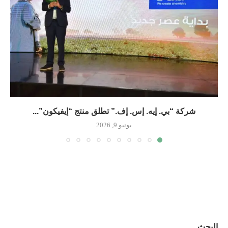
شركة “بي. إيه. إس. إف.” تطلق منتج “إيفيكون”...
يونيو 9, 2026
البحث