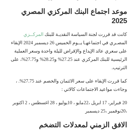
موعد اجتماع البنك المركزي المصري
2025
كانت قد قررت لجنة السياسة النقديـة للبنك
المركــزي
المصـري في اجتماعهـا يــوم الخميس 26 ديسمبر 2024 الإبقاء
على سعري عائد الإيداع والإقراض لليلة واحدة وسعر العملية
الرئيسية للبنك المركزي عند 27.25% و28.25% و27.75%، على
الترتيب.
كما قررت الإبقاء على سعر الائتمان والخصم عند 27.75%. ،
وجاءت مواعيد الاجتماعات كالاتي :
20 فبراير، 17 ابريل ،22مايو ، 10يوليو ، 28 اغسطس ، 2 اكتوبر
،20نوفمبر ،25 ديسمبر
الافق الزمني لمعدلات التضخم